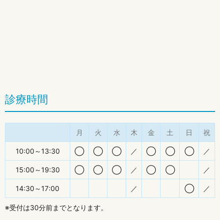
診療時間
月
火
水
木
金
土
日
祝
10:00～13:30
◯
◯
◯
／
◯
◯
◯
／
15:00～19:30
◯
◯
◯
／
◯
◯
／
14:30～17:00
／
◯
／
※受付は30分前までとなります。