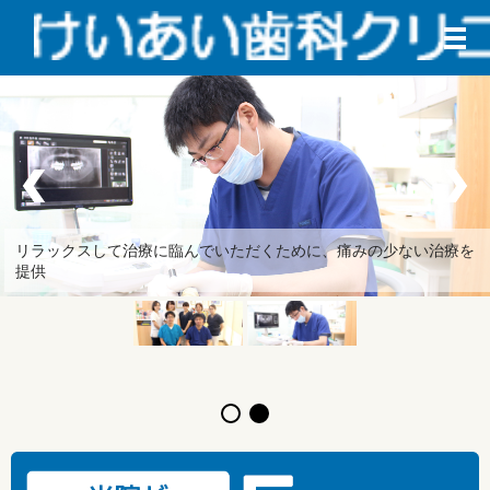
メ
リラックスして治療に臨んでいただくために、痛みの少ない治療を
提供